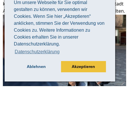
Um unsere Webseite für Sie optimal
keine bessere Art, einen guten Überblick über die Stadt
gestalten zu können, verwenden wir
Altenburg und ihre 1000-jährige Geschichte zu erhalten.
Cookies. Wenn Sie hier „Akzeptieren“
anklicken, stimmen Sie der Verwendung von
Cookies zu. Weitere Informationen zu
Cookies erhalten Sie in unserer
Datenschutzerklärung.
Datenschutzerklärung
Ablehnen
Akzeptieren
© Claudia Weingart
Veranstaltungsinformation