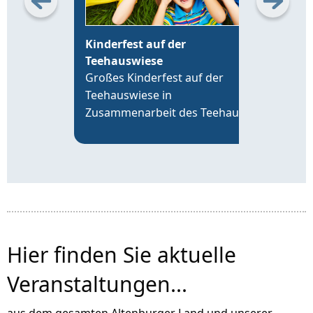
Kinderfest auf der
Erö
Teehauswiese
Alt
Großes Kinderfest auf der
Die 
Teehauswiese in
Leip
Zusammenarbeit des Teehaus
19 U
Altenburg Förderverein e.V. mit
time
der VR-Bank Altenburger Land,
an d
der Sparkasse Altenburger Land
Alte
und über 20 Vereinen der Region.
Hier finden Sie aktuelle
Veranstaltungen...