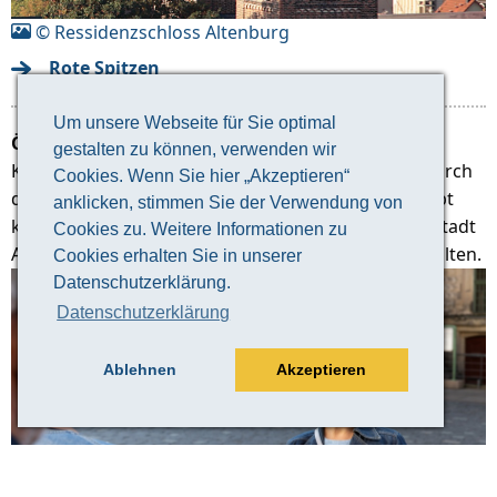
© Ressidenzschloss Altenburg
Rote Spitzen
Um unsere Webseite für Sie optimal
Öffentliche Stadtführung mit Verkostung
gestalten zu können, verwenden wir
Kommen Sie mit uns auf einen Entdeckungstour durch
Cookies. Wenn Sie hier „Akzeptieren“
die ehemalige Residenz der Wettiner Fürsten. Es gibt
anklicken, stimmen Sie der Verwendung von
keine bessere Art, einen guten Überblick über die Stadt
Cookies zu. Weitere Informationen zu
Altenburg und ihre 1000-jährige Geschichte zu erhalten.
Cookies erhalten Sie in unserer
Datenschutzerklärung.
Datenschutzerklärung
Ablehnen
Akzeptieren