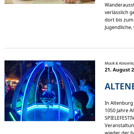
Wanderausste
verlässlich 
dort bis zum
Jugendliche,
Musik & Konzerte,
21. August 
ALTENB
In Altenburg
1050 Jahre A
SPIELEFESTI
Veranstaltun
wieder der b