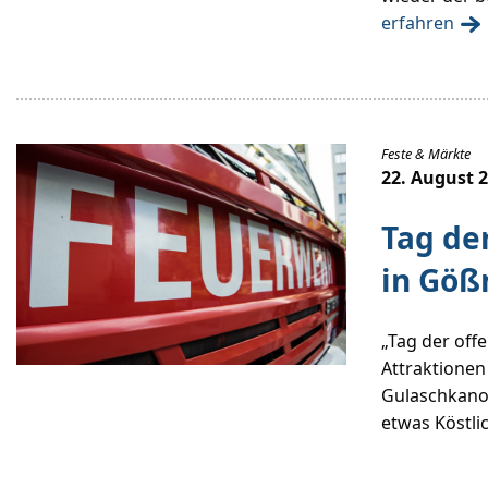
erfahren
Feste & Märkte
22. August 
Tag de
in Göß
„Tag der offe
Attraktionen
Gulaschkano
etwas Köstli