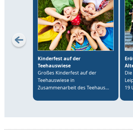
Kinderfest auf der
Erö
Teehauswiese
Alt
Großes Kinderfest auf der
Die
Teehauswiese in
Lei
Zusammenarbeit des Teehaus
19 
Altenburg Förderverein e.V. mit
tim
der VR-Bank Altenburger Land,
an 
der Sparkasse Altenburger Land
Alt
und über 20 Vereinen der Region.