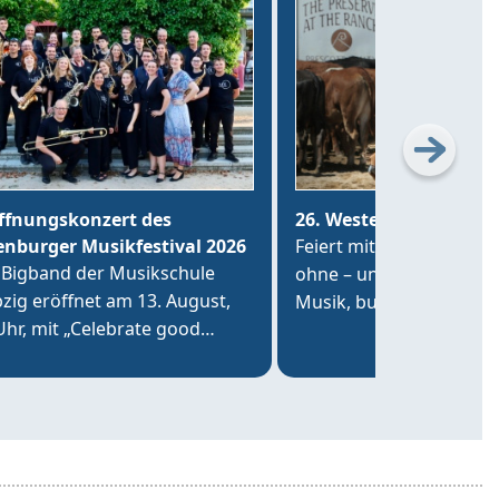
ffnungskonzert des
26. Westerntage
enburger Musikfestival 2026
Feiert mit uns – im Kos
 Bigband der Musikschule
ohne – und genießt drei
pzig eröffnet am 13. August,
Musik, buntes Western-
Uhr, mit „Celebrate good
und die Fahrt mit dem
es“ im Altenburger Hofsalon
EXPRESS!
der Brüderkirche das
enburger Musikfestival 2026.