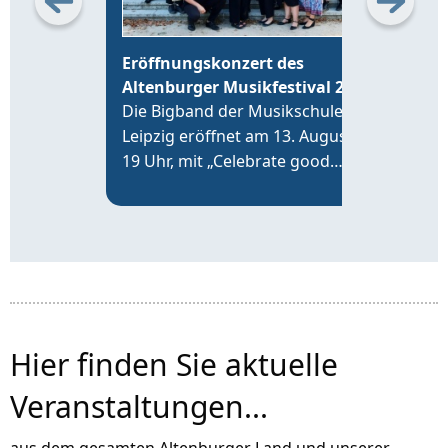
Eröffnungskonzert des
26.
Altenburger Musikfestival 2026
Feie
Die Bigband der Musikschule
ohne
Leipzig eröffnet am 13. August,
Musi
19 Uhr, mit „Celebrate good
und
times“ im Altenburger Hofsalon
EXP
an der Brüderkirche das
Altenburger Musikfestival 2026.
Hier finden Sie aktuelle
Veranstaltungen...