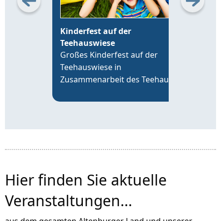
Kinderfest auf der
Erö
Teehauswiese
Alt
Großes Kinderfest auf der
Die 
Teehauswiese in
Leip
Zusammenarbeit des Teehaus
19 U
Altenburg Förderverein e.V. mit
time
der VR-Bank Altenburger Land,
an d
der Sparkasse Altenburger Land
Alte
und über 20 Vereinen der Region.
Hier finden Sie aktuelle
Veranstaltungen...