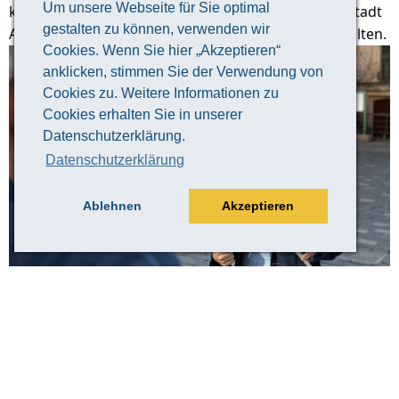
Um unsere Webseite für Sie optimal
keine bessere Art, einen guten Überblick über die Stadt
gestalten zu können, verwenden wir
Altenburg und ihre 1000-jährige Geschichte zu erhalten.
Cookies. Wenn Sie hier „Akzeptieren“
anklicken, stimmen Sie der Verwendung von
Cookies zu. Weitere Informationen zu
Cookies erhalten Sie in unserer
Datenschutzerklärung.
Datenschutzerklärung
Ablehnen
Akzeptieren
© Claudia Weingart
Veranstaltungsinformation