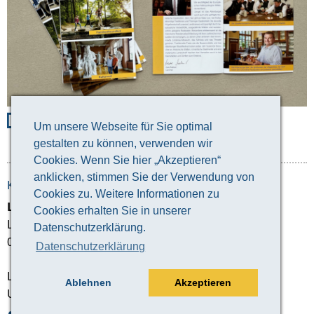
Broschüre des Landkreises
Um unsere Webseite für Sie optimal
Altenburger Land
gestalten zu können, verwenden wir
Cookies. Wenn Sie hier „Akzeptieren“
anklicken, stimmen Sie der Verwendung von
KONTAKTDATEN
Cookies zu. Weitere Informationen zu
Landratsamt Altenburger Land
Cookies erhalten Sie in unserer
Lindenaustraße 9
Datenschutzerklärung.
04600 Altenburg
Datenschutzerklärung
Landrat
Ablehnen
Akzeptieren
Uwe Melzer