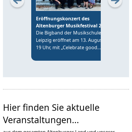
Eröffnungskonzert des
26.
Altenburger Musikfestival 2026
Feie
Die Bigband der Musikschule
ohne
Leipzig eröffnet am 13. August,
Musi
19 Uhr, mit „Celebrate good
und
times“ im Altenburger Hofsalon
EXP
an der Brüderkirche das
Altenburger Musikfestival 2026.
Hier finden Sie aktuelle
Veranstaltungen...