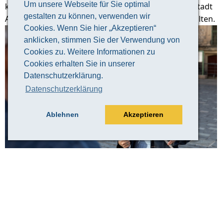
Um unsere Webseite für Sie optimal
keine bessere Art, einen guten Überblick über die Stadt
gestalten zu können, verwenden wir
Altenburg und ihre 1000-jährige Geschichte zu erhalten.
Cookies. Wenn Sie hier „Akzeptieren“
anklicken, stimmen Sie der Verwendung von
Cookies zu. Weitere Informationen zu
Cookies erhalten Sie in unserer
Datenschutzerklärung.
Datenschutzerklärung
Ablehnen
Akzeptieren
© Claudia Weingart
Veranstaltungsinformation