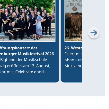
ffnungskonzert des
26. Westerntage
enburger Musikfestival 2026
Feiert mit uns – im Kos
 Bigband der Musikschule
ohne – und genießt drei
pzig eröffnet am 13. August,
Musik, buntes Western-
Uhr, mit „Celebrate good
und die Fahrt mit dem
es“ im Altenburger Hofsalon
EXPRESS!
der Brüderkirche das
enburger Musikfestival 2026.