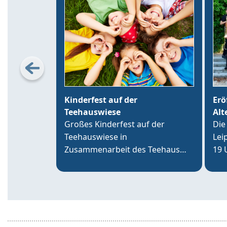
Kinderfest auf der
Erö
Teehauswiese
Alt
Großes Kinderfest auf der
Die
Teehauswiese in
Lei
Zusammenarbeit des Teehaus
19 
Altenburg Förderverein e.V. mit
tim
der VR-Bank Altenburger Land,
an 
der Sparkasse Altenburger Land
Alt
und über 20 Vereinen der Region.