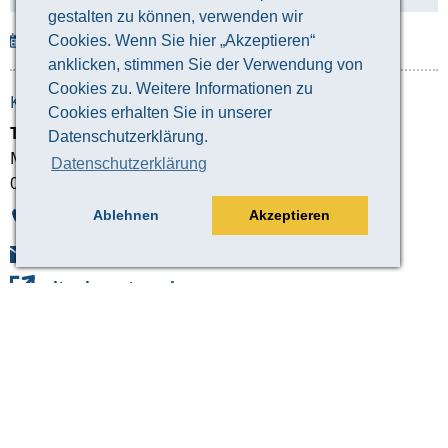
gestalten zu können, verwenden wir
Cookies. Wenn Sie hier „Akzeptieren“
Veranstaltung herunterladen
anklicken, stimmen Sie der Verwendung von
Cookies zu. Weitere Informationen zu
KONTAKT ZUM VERANSTALTER:
Cookies erhalten Sie in unserer
Tourismusverband Altenburger Land e.V.
Datenschutzerklärung.
Markt 10
Datenschutzerklärung
04600 Altenburg
Ablehnen
Akzeptieren
03447 896-689
Mail
altenburg.travel
© 2026 Landratsamt Altenburger Land