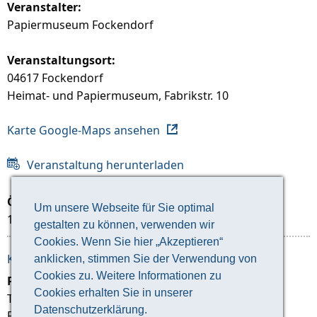
Veranstalter:
Papiermuseum Fockendorf
Veranstaltungsort:
04617 Fockendorf
Heimat- und Papiermuseum, Fabrikstr. 10
Karte Google-Maps ansehen
Veranstaltung herunterladen
Öffnungszeiten:
Um unsere Webseite für Sie optimal
10-17 Uhr, letzter Einlass 16 Uhr
gestalten zu können, verwenden wir
Cookies. Wenn Sie hier „Akzeptieren“
KONTAKT ZUM VERANSTALTER:
anklicken, stimmen Sie der Verwendung von
Cookies zu. Weitere Informationen zu
Papiermuseum Fockendorf
Cookies erhalten Sie in unserer
Traditionsverein Papierfabrik Fockendorf e.V.
Datenschutzerklärung.
Fabrikstraße 10