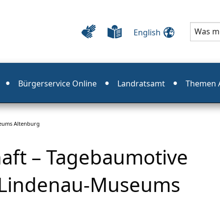
English
Bürgerservice Online
Landratsamt
Themen A
seums Altenburg
haft – Tagebaumotive
 Lindenau-Museums