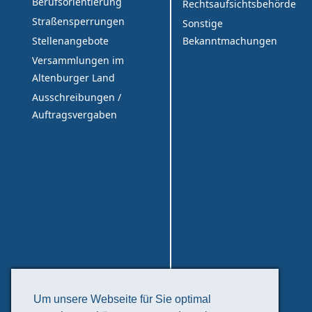
Berufsorientierung
Rechtsaufsichtsbehörde
Straßensperrungen
Sonstige
Bekanntmachungen
Stellenangebote
Versammlungen im
Altenburger Land
Ausschreibungen /
Auftragsvergaben
Freizeit & Tourismus
Um unsere Webseite für Sie optimal