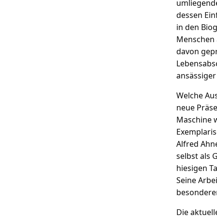
umliegend
dessen Einf
in den Bio
Menschen 
davon gepr
Lebensabsc
ansässiger
Welche Aus
neue Präse
Maschine w
Exemplaris
Alfred Ahn
selbst als
hiesigen T
Seine Arbe
besonderen
Die aktuell