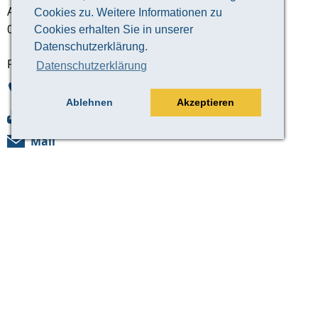
Amtsplatz 8
Cookies zu. Weitere Informationen zu
04626 Schmölln
Cookies erhalten Sie in unserer
Datenschutzerklärung.
Fachdienst Natur- & Umweltschutz
Datenschutzerklärung
03447 586-478
Ablehnen
Akzeptieren
03447 586-495
Mail
Landratsamt Altenburger Land
Lindenaustraße 9
04600 Altenburg
Öffentlichkeitsarbeit
03447 586-270
03447 586-277
Mail