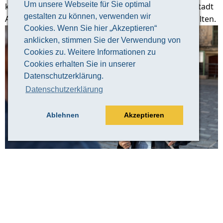
Um unsere Webseite für Sie optimal
keine bessere Art, einen guten Überblick über die Stadt
gestalten zu können, verwenden wir
Altenburg und ihre 1000-jährige Geschichte zu erhalten.
Cookies. Wenn Sie hier „Akzeptieren“
anklicken, stimmen Sie der Verwendung von
Cookies zu. Weitere Informationen zu
Cookies erhalten Sie in unserer
Datenschutzerklärung.
Datenschutzerklärung
Ablehnen
Akzeptieren
© Claudia Weingart
Veranstaltungsinformation