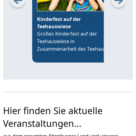
Kinderfest auf der
Erö
Teehauswiese
Alt
Großes Kinderfest auf der
Die 
Teehauswiese in
Leip
Zusammenarbeit des Teehaus
19 U
Altenburg Förderverein e.V. mit
time
der VR-Bank Altenburger Land,
an d
der Sparkasse Altenburger Land
Alte
und über 20 Vereinen der Region.
Hier finden Sie aktuelle
Veranstaltungen...