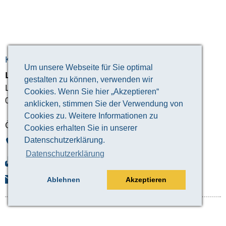
KONTAKTDATEN
Um unsere Webseite für Sie optimal
Landratsamt Altenburger Land
gestalten zu können, verwenden wir
Lindenaustraße 9
Cookies. Wenn Sie hier „Akzeptieren“
04600 Altenburg
anklicken, stimmen Sie der Verwendung von
Cookies zu. Weitere Informationen zu
Öffentlichkeitsarbeit
Cookies erhalten Sie in unserer
Datenschutzerklärung.
03447 586-270
Datenschutzerklärung
03447 586-277
Mail
Ablehnen
Akzeptieren