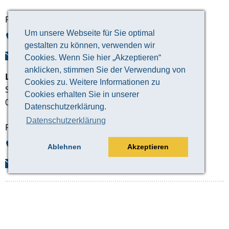
Fachdienst Straßenbau und Straßenverwaltung
Um unsere Webseite für Sie optimal
03447 586-939
gestalten zu können, verwenden wir
Mail
Cookies. Wenn Sie hier „Akzeptieren“
anklicken, stimmen Sie der Verwendung von
Landratsamt Altenburger Land
Cookies zu. Weitere Informationen zu
Schloßstraße 10
Cookies erhalten Sie in unserer
04626 Schmölln
Datenschutzerklärung.
Datenschutzerklärung
Fachdienst Hochbau & Liegenschaften
03447 586-941
Ablehnen
Akzeptieren
Mail